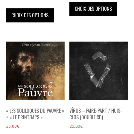
Ce
prix :
Ce
produit
CHOIX DES OPTIONS
24,00€
produit
CHOIX DES OPTIONS
a
à
a
plusieu
66,00€
plusieurs
variatio
variations.
Les
Les
option
options
peuven
peuvent
être
être
choisie
choisies
sur
sur
la
la
page
page
du
du
produit
« LES SOLILOQUES DU PAUVRE »
VÎRUS – FAIRE-PART / HUIS-
produit
+ « LE PRINTEMPS »
CLOS (DOUBLE CD)
35,00
€
25,00
€